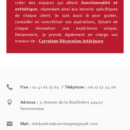
créer des espaces qui allient
fonctionnalité et
esthétique
, répondant ainsi aux besoins spécifiques
de chaque client. Je suis aussi là pour guider,
conseiller et concrétiser vos aspirations, faisant de
chaque rénovation une expérience unique.
Notamment, je prends également en charge vos
travaux de :
Carrelage
Décoration intérieure

Fixe :
02 41 62 25 63
/ Téléphone :
06 22 57 34 06

Adresse :
3 chemin de la Boulinière 49450
Sevremoine

Mail :
mickaelcmbcarrelage@gmail.com