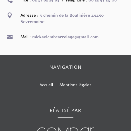
Fixe :
02 41 62 25 63
/ Téléphone :
06 22 57 34 06

Adresse :
3 chemin de la Boulinière 49450
Sevremoine

Mail :
mickaelcmbcarrelage@gmail.com
NAVIGATION
Accueil
Mentions légales
RÉALISÉ PAR