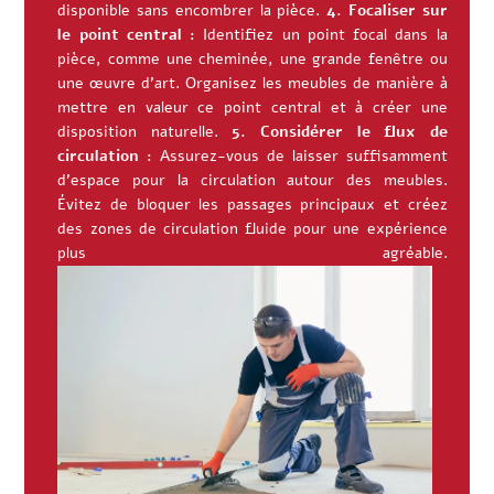
disponible sans encombrer la pièce.
4. Focaliser sur
le point central :
Identifiez un point focal dans la
pièce, comme une cheminée, une grande fenêtre ou
une œuvre d’art. Organisez les meubles de manière à
mettre en valeur ce point central et à créer une
disposition naturelle.
5. Considérer le flux de
circulation :
Assurez-vous de laisser suffisamment
d’espace pour la circulation autour des meubles.
Évitez de bloquer les passages principaux et créez
des zones de circulation fluide pour une expérience
plus agréable.