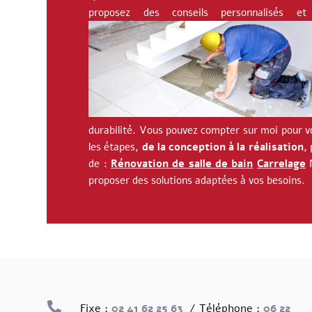
proposez des conseils personnalisés 
durabilité. Vous pouvez compter sur moi pour vo
les étapes,
de la conception à la réalisation
,
de :
Rénovation de salle de bain
Carrelage
proposer des solutions adaptées à vos besoins.

Fixe :
02 41 62 25 63
/ Téléphone :
06 22