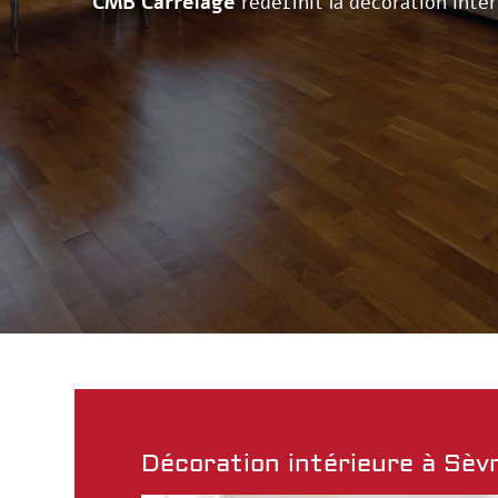
CMB Carrelage
redéfinit la décoration inté
Décoration intérieure à Sèv