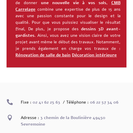
de donner
une nouvelle vie à vos sols
,
CMB
Carrelage
combine une expertise de plus de 15 ans
avec une passion constante pour le design et la
qualité. Pour que vous puissiez visualiser le résultat
final, De plus, je propose des
dessins 3D avant-
gardistes
. Ainsi, vous avez une vision claire de votre
projet avant même le début des travaux.
Notamment,
je prends également en charge vos travaux de :
Rénovation de salle de bain
Décoration intérieure

Fixe :
02 41 62 25 63
/ Téléphone :
06 22 57 34 06

Adresse :
3 chemin de la Boulinière 49450
Sevremoine