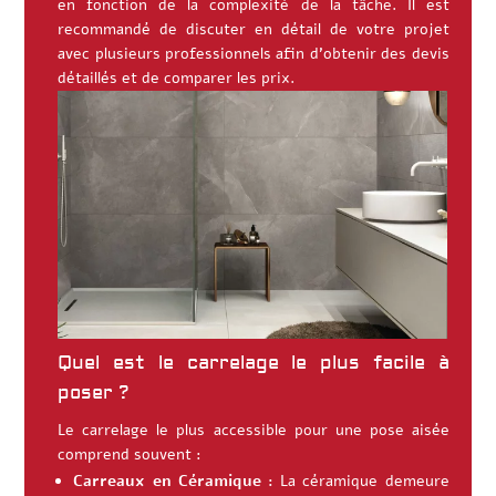
en fonction de la complexité de la tâche. Il est
recommandé de discuter en détail de votre projet
avec plusieurs professionnels afin d’obtenir des devis
détaillés et de comparer les prix.
Quel est le carrelage le plus facile à
poser ?
Le carrelage le plus accessible pour une pose aisée
comprend souvent :
Carreaux en Céramique :
La céramique demeure