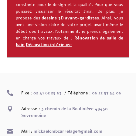
constante pour le design et la qualité. Pour que vous
puissiez visualiser le résultat final, De plus, je
propose des
dessins 3D avant-gardistes
. Ainsi, vous
avez une vision claire de votre projet avant même le
début des travaux.
Notamment, je prends également
en charge vos travaux de :
Rénovation de salle de
bain
Décoration intérieure

Fixe :
02 41 62 25 63
/ Téléphone :
06 22 57 34 06

Adresse :
3 chemin de la Boulinière 49450
Sevremoine

Mail :
mickaelcmbcarrelage@gmail.com