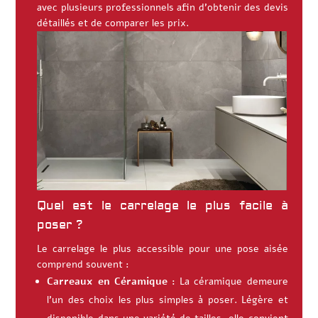
avec plusieurs professionnels afin d’obtenir des devis
détaillés et de comparer les prix.
Quel est le carrelage le plus facile à
poser ?
Le carrelage le plus accessible pour une pose aisée
comprend souvent :
Carreaux en Céramique :
La céramique demeure
l’un des choix les plus simples à poser. Légère et