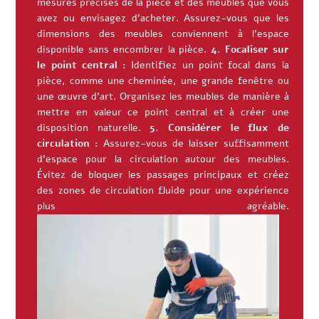
mesures précises de la pièce et des meubles que vous
avez ou envisagez d’acheter. Assurez-vous que les
dimensions des meubles conviennent à l’espace
disponible sans encombrer la pièce.
4. Focaliser sur
le point central :
Identifiez un point focal dans la
pièce, comme une cheminée, une grande fenêtre ou
une œuvre d’art. Organisez les meubles de manière à
mettre en valeur ce point central et à créer une
disposition naturelle.
5. Considérer le flux de
circulation :
Assurez-vous de laisser suffisamment
d’espace pour la circulation autour des meubles.
Évitez de bloquer les passages principaux et créez
des zones de circulation fluide pour une expérience
plus agréable.