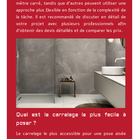
mètre carré, tandis que d’autres peuvent utiliser une
approche plus flexible en fonction de la complexité de
la tâche. Il est recommandé de discuter en détail de
votre projet avec plusieurs professionnels afin
d’obtenir des devis détaillés et de comparer les prix.
Quel est le carrelage le plus facile à
poser ?
Le carrelage le plus accessible pour une pose aisée