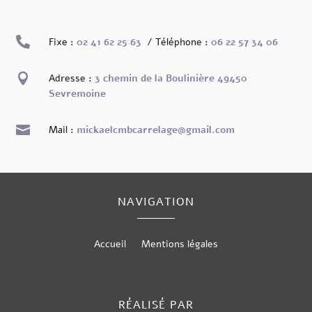

Fixe :
02 41 62 25 63
/ Téléphone :
06 22 57 34 06

Adresse :
3 chemin de la Boulinière 49450
Sevremoine

Mail :
mickaelcmbcarrelage@gmail.com
NAVIGATION
Accueil
Mentions légales
RÉALISÉ PAR